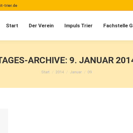
-trier.de
Start
Der Verein
Impuls Trier
Fachstelle 
Start
Der Verein
Impuls Trier
Fachstelle 
TAGES-ARCHIVE:
9. JANUAR 201
Sie befinden sich hier:
Start
2014
Januar
09