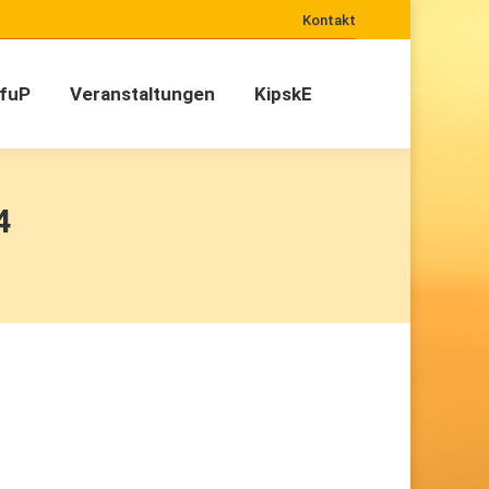
Kontakt
GfuP
Veranstaltungen
KipskE
GfuP
Veranstaltungen
KipskE
4